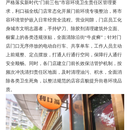
严格落实新时代“门前三包”市容环境卫生责任区管理要
求，利口福全线门店常态化开展门前环境专项整治，将市
容环境管护嵌入日常经营全流程。营业间隙，门店员工化
身城市文明志愿者，手持铲刀、除胶剂清理建筑外立面、
橱窗上的各类违规张贴，全面清除沿街“牛皮癣”；针对门
店门口无序停放的电动自行车、共享单车，工作人员主动
上前规整、定点摆放，打通人行通行空间，保障行人通行
安全顺畅。同时，各门店建立门前长效保洁管护机制，按
频次冲洗清扫责任区地面，及时清理油污、积水，全面消
除各类卫生死角，以整洁规范的店容店貌提升街巷环境品
质。