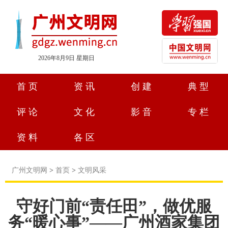
2026年8月9日 星期日
首页
资讯
创建
典型
评论
文化
影音
专栏
资料
各区
广州文明网
>
首页
>
文明风采
守好门前“责任田”，做优服
务“暖心事”——广州酒家集团