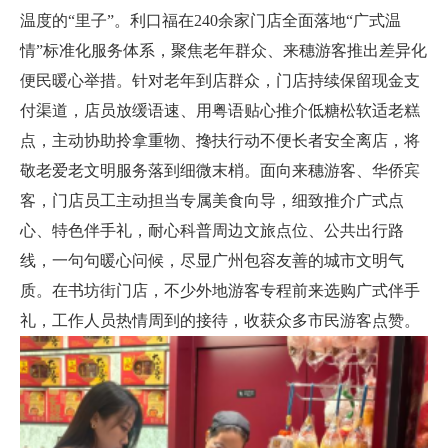
温度的“里子”。利口福在240余家门店全面落地“广式温
情”标准化服务体系，聚焦老年群众、来穗游客推出差异化
便民暖心举措。针对老年到店群众，门店持续保留现金支
付渠道，店员放缓语速、用粤语贴心推介低糖松软适老糕
点，主动协助拎拿重物、搀扶行动不便长者安全离店，将
敬老爱老文明服务落到细微末梢。面向来穗游客、华侨宾
客，门店员工主动担当专属美食向导，细致推介广式点
心、特色伴手礼，耐心科普周边文旅点位、公共出行路
线，一句句暖心问候，尽显广州包容友善的城市文明气
质。在书坊街门店，不少外地游客专程前来选购广式伴手
礼，工作人员热情周到的接待，收获众多市民游客点赞。