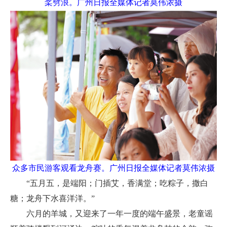
桨劈浪。广州日报全媒体记者莫伟浓摄
众多市民游客观看龙舟赛。广州日报全媒体记者莫伟浓摄
“五月五，是端阳；门插艾，香满堂；吃粽子，撒白
糖；龙舟下水喜洋洋。”
六月的羊城，又迎来了一年一度的端午盛景，老童谣