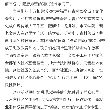
前三包”、隐患排查的知识送到家门口。
文冲街的非遗相关活动把幸福里的古村落变成了文化
会客厅：35处古建筑肌理被完整保留，曾经的祠堂古屋活
化成广绣传承人工作室、醒狮馆、龙舟馆、市民学院，新
老文冲人在这里学广绣、练太极、听村史，古村落成了共
建共享的精神家园。车陂街的“祠堂+”模式把隆兴苏公祠变
成了思政教育阵地，孩子们在祠堂里听长辈讲端午故事、
学唱粤语童谣、跟着长辈学包粽子，义卖手工粽子的收入
全部纳入社区慈善基金，用于帮扶困难群众、完善社区设
施。燕塘社区的创意市集、西华社区的龙舟饭认购款，也
都进入了社区爱心基金，实现了“取之于民、用之于民”的
良性循环。
这些活动更把文明理念潜移默化地种进了群众心里：
天河东社区的集章打卡活动把文明出行、反诈宣传、新就
业群体权益保障都装进了“德德、睦睦”的卡通打卡卡里，