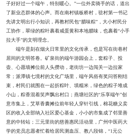
子好好过一个端午，特别暖心。”一位外卖骑手的话，道出
了新业态群体的心声。而在南村镇板桥村，驻村第一书记
先讲文明出行小知识，再教村民包“腊味粽”，大小村民分
工协作，翠绿的粽叶裹着咸蛋黄和本地腊味，也裹着“小手
拉大手”的文明理念。
端午是刻在烟火日常里的文化传承，也是写在街巷村
居间的文明答卷。矿泉街的端午游园会上，套粽子、投
壶、心愿墙摊位前人头攒动，老街坊一边闯关一边拉家
常；派潭镇七境村的文化广场里，端午风俗有奖问答刚结
束，村民们就围在一起折粽叶、填糯米，绿色的粽子堆成
小山，粽香混着笑声飘出村口；燕塘社区的“乐享端午”创
意市集上，艾草香囊摊位前年轻人穿针引线，棉花糖义卖
区的收入全部纳入社区爱心基金，小小的市集成了邻里善
意的中转站；三元里街的慈善惠民活动里，广州中医药大
学的党员志愿者忙着给居民测血压、教八段锦，“1元公