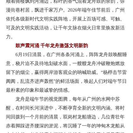
顺着骑楼飘到河涌边，粽叶的香气混着龙舟鼓的余韵，弥
漫街巷村居，飘进千家万户。2026年端午佳节前后，广州
依托各级新时代文明实践阵地，开展上百场可感、可触、
可及的文明实践活动，让千年文脉在烟火日常里焕发新活
力。
鼓声震河涌 千年龙舟激荡文明新韵
6月19日清晨，在广州各条河涌上，阵阵龙舟鼓唤醒睡
意，桡片迫不及待地划破水面，一艘艘龙舟冲破鞭炮燃放
留下的烟尘，赢得两岸游客观众的呐喊助威。“杨桴击节雷
阗阗，乱流齐进声轰然”的鲜活场面，唤起人们对端午节日
最朴素的印象和最诚挚的情感。
龙舟是端午节的视觉图腾，每年从广州的水网中苏
醒，在时间长河演进中，不断孕育全新的文明内涵。将时
间回拨到一个月前的清晨，双岗村龙船塘边，几位青壮年
赤着脚踩进齐腰深的淤泥，将沉睡了一年的坤甸木龙船从