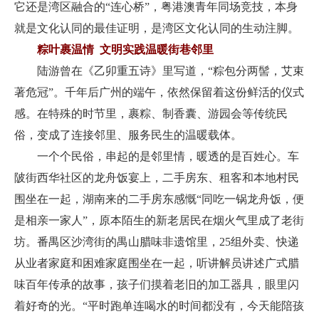
它还是湾区融合的“连心桥”，粤港澳青年同场竞技，本身
就是文化认同的最佳证明，是湾区文化认同的生动注脚。
粽叶裹温情 文明实践温暖街巷邻里
陆游曾在《乙卯重五诗》里写道，“粽包分两髻，艾束
著危冠”。千年后广州的端午，依然保留着这份鲜活的仪式
感。在特殊的时节里，裹粽、制香囊、游园会等传统民
俗，变成了连接邻里、服务民生的温暖载体。
一个个民俗，串起的是邻里情，暖透的是百姓心。车
陂街西华社区的龙舟饭宴上，二手房东、租客和本地村民
围坐在一起，湖南来的二手房东感慨“同吃一锅龙舟饭，便
是相亲一家人”，原本陌生的新老居民在烟火气里成了老街
坊。番禺区沙湾街的禺山腊味非遗馆里，25组外卖、快递
从业者家庭和困难家庭围坐在一起，听讲解员讲述广式腊
味百年传承的故事，孩子们摸着老旧的加工器具，眼里闪
着好奇的光。“平时跑单连喝水的时间都没有，今天能陪孩