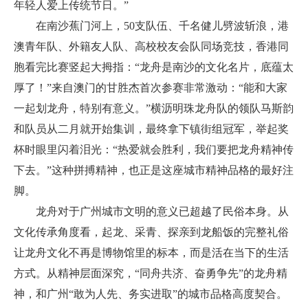
年轻人爱上传统节日。”
在南沙蕉门河上，50支队伍、千名健儿劈波斩浪，港
澳青年队、外籍友人队、高校校友会队同场竞技，香港同
胞看完比赛竖起大拇指：“龙舟是南沙的文化名片，底蕴太
厚了！”来自澳门的甘胜杰首次参赛非常激动：“能和大家
一起划龙舟，特别有意义。”横沥明珠龙舟队的领队马斯韵
和队员从二月就开始集训，最终拿下镇街组冠军，举起奖
杯时眼里闪着泪光：“热爱就会胜利，我们要把龙舟精神传
下去。”这种拼搏精神，也正是这座城市精神品格的最好注
脚。
龙舟对于广州城市文明的意义已超越了民俗本身。从
文化传承角度看，起龙、采青、探亲到龙船饭的完整礼俗
让龙舟文化不再是博物馆里的标本，而是活在当下的生活
方式。从精神层面深究，“同舟共济、奋勇争先”的龙舟精
神，和广州“敢为人先、务实进取”的城市品格高度契合。