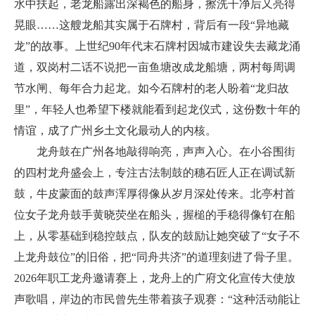
水中扶起，老龙船露出深褐色的船身，擦洗干净后又亮得
晃眼……这艘龙船其实属于石牌村，背后有一段“异地藏
龙”的故事。上世纪90年代末石牌村因城市建设失去藏龙涌
道，双岗村二话不说把一亩鱼塘改成龙船塘，两村每周调
节水闸、每年合力起龙。如今石牌村的老人盼着“龙归故
里”，年轻人也希望下楼就能看到起龙仪式，这份数十年的
情谊，成了广州乡土文化最动人的内核。
龙舟鼓在广州各地敲得响亮，声声入心。在小谷围街
的四村龙舟盛会上，专注古法制鼓的穗石匠人正在调试新
鼓，牛皮蒙面的鼓声浑厚得像从岁月深处传来。北亭村首
位女子龙舟鼓手黄晓荧坐在船头，握槌的手稳得像钉在船
上，从零基础到稳控鼓点，队友的鼓励让她突破了“女子不
上龙舟鼓位”的旧俗，把“同舟共济”的道理刻进了骨子里。
2026年职工龙舟邀请赛上，龙舟上的广府文化宣传大使放
声歌唱，岸边的市民曾先生带着孩子观赛：“这种活动能让