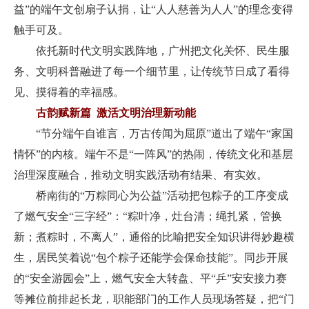
益”的端午文创扇子认捐，让“人人慈善为人人”的理念变得
触手可及。
依托新时代文明实践阵地，广州把文化关怀、民生服
务、文明科普融进了每一个细节里，让传统节日成了看得
见、摸得着的幸福感。
古韵赋新篇 激活文明治理新动能
“节分端午自谁言，万古传闻为屈原”道出了端午“家国
情怀”的内核。端午不是“一阵风”的热闹，传统文化和基层
治理深度融合，推动文明实践活动有结果、有实效。
桥南街的“万粽同心为公益”活动把包粽子的工序变成
了燃气安全“三字经”：“粽叶净，灶台清；绳扎紧，管换
新；煮粽时，不离人”，通俗的比喻把安全知识讲得妙趣横
生，居民笑着说“包个粽子还能学会保命技能”。同步开展
的“安全游园会”上，燃气安全大转盘、平“乒”安安接力赛
等摊位前排起长龙，职能部门的工作人员现场答疑，把“门