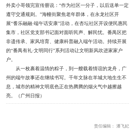
外卖小哥领完宣传册说：“作为社区一分子，以后送单一定
遵守交通规则。”海幢街聚焦老年群体，在永龙社区开
展“耆乐融融·端午话安康”活动，在杏坛社区开设便民惠民
集市，社区党支部书记面对面听民声、解民忧。番禺区把
非遗传承、家风培育、健康科普融入端午活动。持续开展
的“番禺有礼·文明同行”系列活动让文明新风吹进家家户
户。
从一枚裹着温情的粽子，到一艘载着情谊的龙舟，广
州的端午故事还在继续书写。千年文脉在羊城大地生生不
息，城市的精神文明底色正在热腾腾的烟火气中越擦越
亮。（广州日报）
责任编辑：
潘飞妃